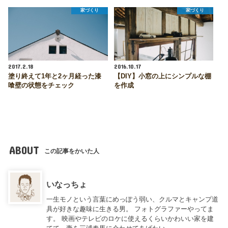
家づくり
家づくり
2017.2.18
2016.10.17
塗り終えて1年と2ヶ月経った漆
【DIY】小窓の上にシンプルな棚
喰壁の状態をチェック
を作成
ABOUT
この記事をかいた人
いなっちょ
一生モノという言葉にめっぽう弱い、クルマとキャンプ道
具が好きな趣味に生きる男。 フォトグラファーやってま
す。 映画やテレビのロケに使えるくらいかわいい家を建