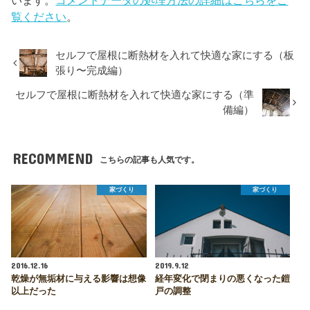
覧ください
。
セルフで屋根に断熱材を入れて快適な家にする（板
張り〜完成編）
セルフで屋根に断熱材を入れて快適な家にする（準
備編）
RECOMMEND
こちらの記事も人気です。
家づくり
家づくり
2016.12.16
2019.9.12
乾燥が無垢材に与える影響は想像
経年変化で閉まりの悪くなった鎧
以上だった
戸の調整