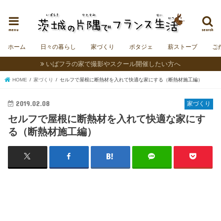
茨城にフランスの村をつくることを夢見る夫婦＆うさぎの日記。
menu
search
ホーム
日々の暮らし
家づくり
ポタジェ
薪ストーブ
こ
いばフラの家で撮影やスクール開催したい方へ
HOME
家づくり
セルフで屋根に断熱材を入れて快適な家にする（断熱材施工編）
2019.02.08
家づくり
セルフで屋根に断熱材を入れて快適な家にす
る（断熱材施工編）