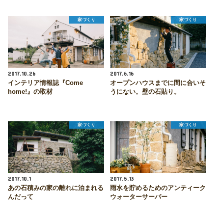
家づくり
家づくり
2017.10.26
2017.6.16
インテリア情報誌『Come
オープンハウスまでに間に合いそ
home!』の取材
うにない。壁の石貼り。
家づくり
家づくり
2017.10.1
2017.5.13
あの石積みの家の離れに泊まれる
雨水を貯めるためのアンティーク
んだって
ウォーターサーバー