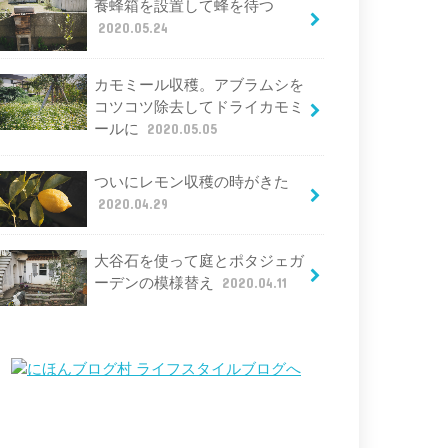
養蜂箱を設置して蜂を待つ
2020.05.24
カモミール収穫。アブラムシを
コツコツ除去してドライカモミ
ールに
2020.05.05
ついにレモン収穫の時がきた
2020.04.29
大谷石を使って庭とポタジェガ
ーデンの模様替え
2020.04.11