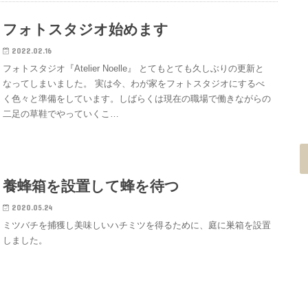
フォトスタジオ始めます
2022.02.16
フォトスタジオ『Atelier Noelle』 とてもとても久しぶりの更新と
なってしまいました。 実は今、わが家をフォトスタジオにするべ
く色々と準備をしています。しばらくは現在の職場で働きながらの
二足の草鞋でやっていくこ…
養蜂箱を設置して蜂を待つ
2020.05.24
ミツバチを捕獲し美味しいハチミツを得るために、庭に巣箱を設置
しました。