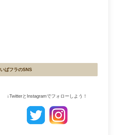
いばフラのSNS
↓TwitterとInstagramでフォローしよう！