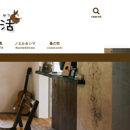
search
真
ノエル＆シマ
蚤の市
TO
Noelle&Shima
nominoichi