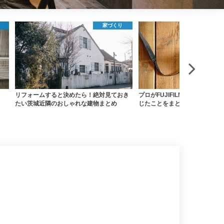
写真
き
プロがFUJIFILM X-T2を1年間使い倒して感
私のカントリー別冊『リノベー
じたことをまとめてみた
くるこだわりヴィンテージハウ
家が丸裸にされてるよ