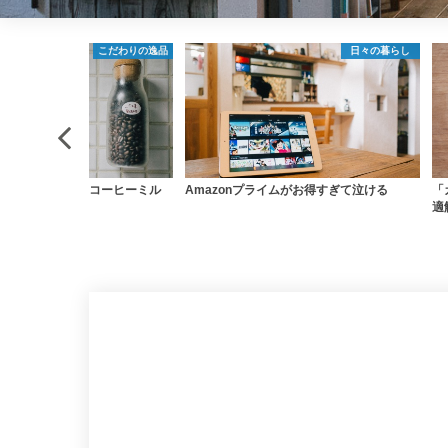
日々の暮らし
写真
nプライムがお得すぎて泣ける
「カメラ1台だけ」に対する現時点での最
変
適解「RICOH GR Ⅲ」