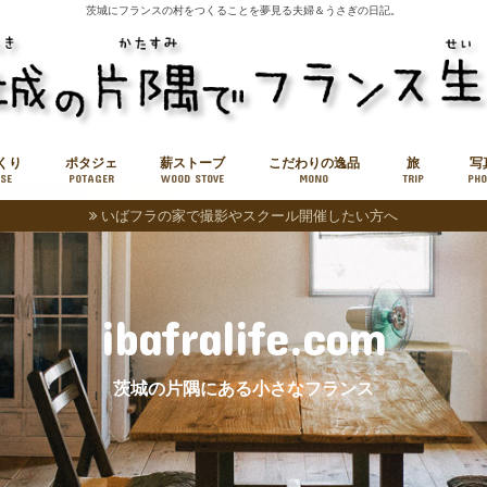
茨城にフランスの村をつくることを夢見る夫婦＆うさぎの日記。
くり
ポタジェ
薪ストーブ
こだわりの逸品
旅
写
SE
POTAGER
WOOD STOVE
MONO
TRIP
PHO
いばフラの家で撮影やスクール開催したい方へ
薪販売
小旅
中旅
ibafralife.com
茨城の片隅にある小さなフランス