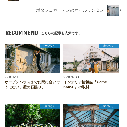
ポタジェガーデンのオイルランタン
RECOMMEND
こちらの記事も人気です。
家づくり
家づくり
2017.6.16
2017.10.26
オープンハウスまでに間に合いそ
インテリア情報誌『Come
うにない。壁の石貼り。
home!』の取材
家づくり
家づくり