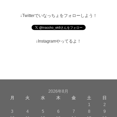
↓Twitterでいなっちょをフォローしよう！
↓Instagramやってるよ！
2026年8月
月
火
水
木
金
土
日
1
2
3
4
5
6
7
8
9