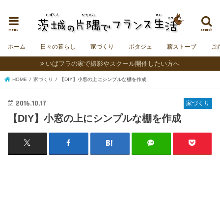
茨城にフランスの村をつくることを夢見る夫婦＆うさぎの日記。
menu
search
ホーム
日々の暮らし
家づくり
ポタジェ
薪ストーブ
こ
いばフラの家で撮影やスクール開催したい方へ
HOME
家づくり
【DIY】小窓の上にシンプルな棚を作成
2016.10.17
家づくり
【DIY】小窓の上にシンプルな棚を作成