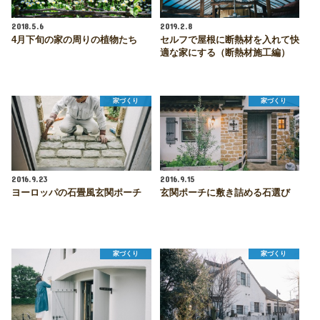
2018.5.6
2019.2.8
4月下旬の家の周りの植物たち
セルフで屋根に断熱材を入れて快
適な家にする（断熱材施工編）
家づくり
家づくり
2016.9.23
2016.9.15
ヨーロッパの石畳風玄関ポーチ
玄関ポーチに敷き詰める石選び
家づくり
家づくり