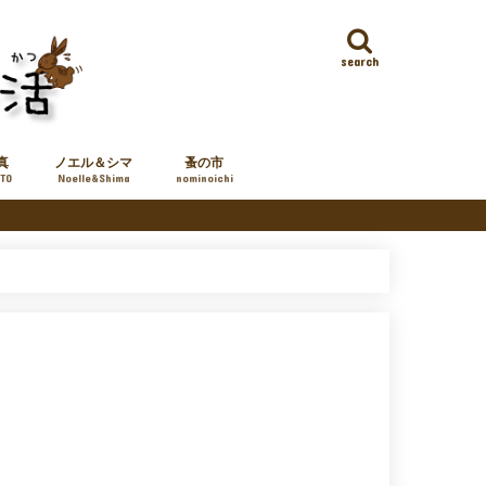
search
真
ノエル＆シマ
蚤の市
TO
Noelle&Shima
nominoichi