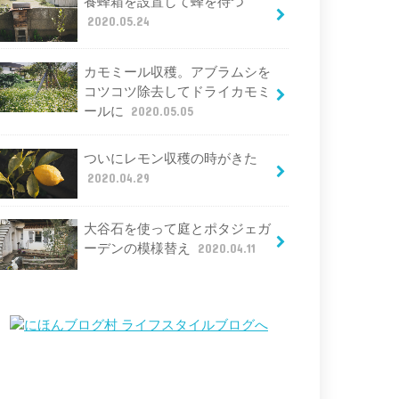
養蜂箱を設置して蜂を待つ
2020.05.24
カモミール収穫。アブラムシを
コツコツ除去してドライカモミ
ールに
2020.05.05
ついにレモン収穫の時がきた
2020.04.29
大谷石を使って庭とポタジェガ
ーデンの模様替え
2020.04.11