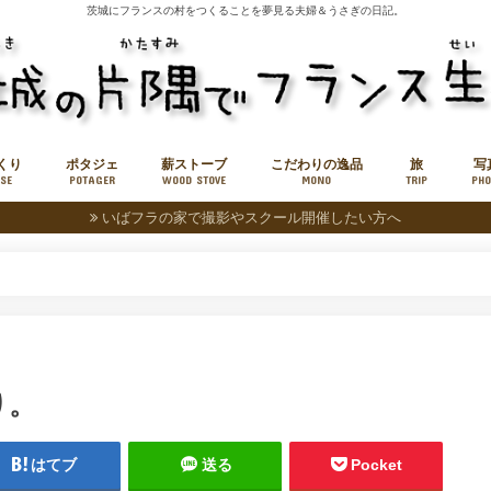
茨城にフランスの村をつくることを夢見る夫婦＆うさぎの日記。
くり
ポタジェ
薪ストーブ
こだわりの逸品
旅
写
SE
POTAGER
WOOD STOVE
MONO
TRIP
PHO
いばフラの家で撮影やスクール開催したい方へ
薪販売
小旅
中旅
り。
はてブ
送る
Pocket