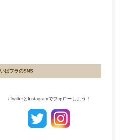
いばフラのSNS
↓TwitterとInstagramでフォローしよう！