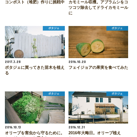
コンポスト（堆肥）作りに挑戦中
カモミール収穫。アブラムシをコ
ツコツ除去してドライカモミール
に
ポタジェ
ポタジェ
2017.3.28
2016.10.20
ポタジェに買ってきた苗木を植え
フェイジョアの果実を食べてみた
る
ポタジェ
ポタジェ
2016.10.13
2016.12.31
オリーブを害虫から守るために。
2016年大晦日。オリーブ植え