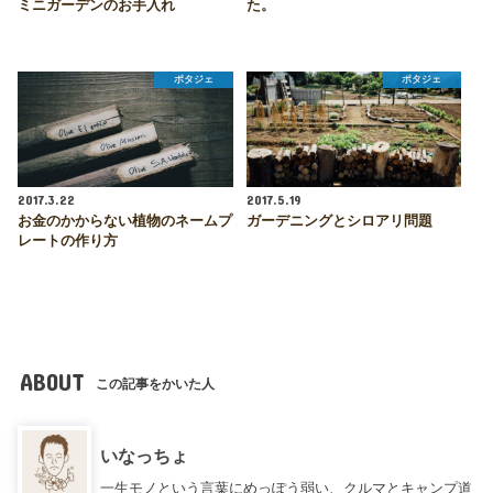
ミニガーデンのお手入れ
た。
ポタジェ
ポタジェ
2017.3.22
2017.5.19
お金のかからない植物のネームプ
ガーデニングとシロアリ問題
レートの作り方
ABOUT
この記事をかいた人
いなっちょ
一生モノという言葉にめっぽう弱い、クルマとキャンプ道