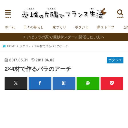
茨城にフランスの村をつくることを夢見る夫婦＆うさぎの日記。
menu
search
ホーム
日々の暮らし
家づくり
ポタジェ
薪ストーブ
こ
いばフラの家で撮影やスクール開催したい方へ
HOME
ポタジェ
2×4材で作るバラのアーチ
2017.03.31
2017.04.02
ポタジェ
2×4材で作るバラのアーチ