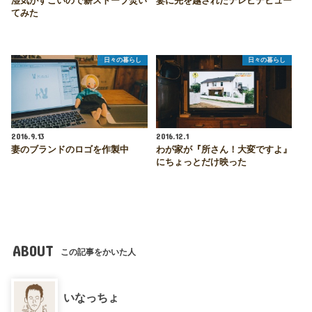
湿気がすごいので薪ストーブ焚い
妻に先を越されたテレビデビュー
てみた
日々の暮らし
日々の暮らし
2016.9.13
2016.12.1
妻のブランドのロゴを作製中
わが家が『所さん！大変ですよ』
にちょっとだけ映った
ABOUT
この記事をかいた人
いなっちょ