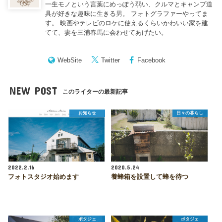
一生モノという言葉にめっぽう弱い、クルマとキャンプ道
具が好きな趣味に生きる男。 フォトグラファーやってま
す。 映画やテレビのロケに使えるくらいかわいい家を建
てて、妻を三浦春馬に会わせてあげたい。
WebSite
Twitter
Facebook
NEW POST
このライターの最新記事
お知らせ
日々の暮らし
2022.2.16
2020.5.24
フォトスタジオ始めます
養蜂箱を設置して蜂を待つ
ポタジェ
ポタジェ