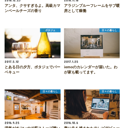
2016.12.23
2016.11.18
アンタ、クサすぎるよ。高級カマ
アラジンブルーフレームをサブ暖
ンベールチーズの香り
房として稼働
ポタジェ
日々の暮らし
2017.5.12
2017.1.25
とある日の夕方、ポタジェでバー
iemoのカレンダーが届いた。わ
ベキュー
が家も載ってます。
日々の暮らし
日々の暮らし
2016.9.25
2016.10.6