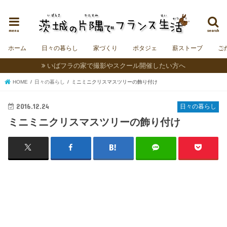
茨城にフランスの村をつくることを夢見る夫婦＆うさぎの日記。
menu
search
ホーム
日々の暮らし
家づくり
ポタジェ
薪ストーブ
こ
いばフラの家で撮影やスクール開催したい方へ
HOME
日々の暮らし
ミニミニクリスマスツリーの飾り付け
2016.12.24
日々の暮らし
ミニミニクリスマスツリーの飾り付け