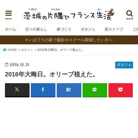
茨城にフランスの村をつくることを夢見る夫婦＆うさぎの日記。
menu
search
ホーム
日々の暮らし
家づくり
ポタジェ
薪ストーブ
こ
いばフラの家で撮影やスクール開催したい方へ
HOME
ポタジェ
2016年大晦日。オリーブ植えた。
2016.12.31
ポタジェ
2016年大晦日。オリーブ植えた。