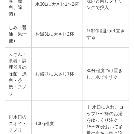
臭、漂
洗剤と同じタイミ
水30Lに大さじ1〜2杯
白、除
ングで投入
菌）
しみ（醤
1時間程度つけ置き
油、果汁
お湯3Lに大さじ2杯
する
他）
ふきん・
食器・調
理器具の
30分程度つけ置き
除菌・漂
お湯2Lに大さじ1杯
し、水ですすぐ
白・茶
渋・ヌメ
リ
排水口に入れ、コ
ップ1〜2杯のお湯
排水口の
をゆっくり注ぐ
ニオイ・
100g程度
15〜20分おいて多
ヌメリ
量の水を一気に流