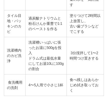
す
タイル目
塗りつけて2時間以
過炭酸ナトリウムと
地・パッ
上放置し、
粉石けんか重曹で1:1
キンのカ
古い歯ブラシなど
のペーストを作る
ビ
でこする
洗濯槽いっぱいに張
ったお湯に500gを投
洗濯槽内
入
3分撹拌して1〜2
のカビ洗
ドラム式は最低水量
時間つけ置きする
浄
にしてお湯10Lに100g
の割合
食べ残しはあらか
食洗機用
4〜5人用で小さじ1杯
じめ拭き取ってお
の洗剤
く