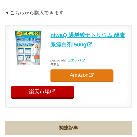
▼こちらから購入できます
niwaQ 過炭酸ナトリウム 酸素
系漂白剤 500g
カエレバ
posted with
丹羽久
Amazon
楽天市場
関連記事