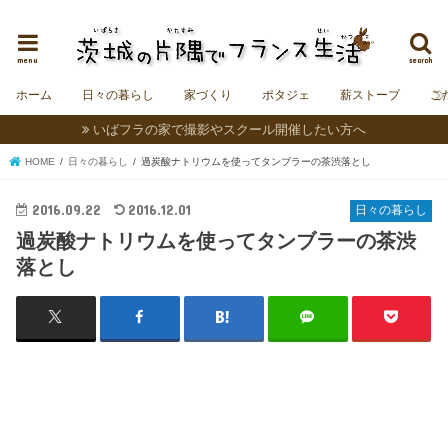
茨城にフランスの村をつくることを夢見る夫婦＆うさぎの日記。
menu
search
ホーム
日々の暮らし
家づくり
ポタジェ
薪ストーブ
こ
いばフラの家で撮影やスクール開催したい方へ
HOME
日々の暮らし
過炭酸ナトリウムを使ってタンブラーの茶渋落とし
2016.09.22
2016.12.01
日々の暮らし
過炭酸ナトリウムを使ってタンブラーの茶渋
落とし