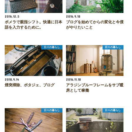
2016.12.5
2016.9.18
ポメラで親指シフト。快適に日本
ブログを始めてからの変化と今僕
語を入力するために。
がやりたいこと
日々の暮らし
日々の暮らし
2018.9.14
2016.11.18
煙突掃除、ポタジェ、ブログ
アラジンブルーフレームをサブ暖
房として稼働
日々の暮らし
日々の暮らし