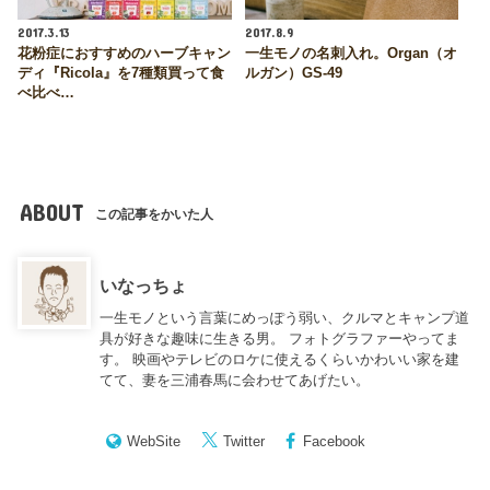
2017.3.13
2017.8.9
花粉症におすすめのハーブキャン
一生モノの名刺入れ。Organ（オ
ディ『Ricola』を7種類買って食
ルガン）GS-49
べ比べ…
ABOUT
この記事をかいた人
いなっちょ
一生モノという言葉にめっぽう弱い、クルマとキャンプ道
具が好きな趣味に生きる男。 フォトグラファーやってま
す。 映画やテレビのロケに使えるくらいかわいい家を建
てて、妻を三浦春馬に会わせてあげたい。
WebSite
Twitter
Facebook