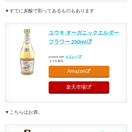
▼すでに炭酸で割ってあるものもあります
ユウキ オーガニックエルダー
フラワー 250ml
カエレバ
posted with
ユウキ食品
Amazon
楽天市場
▼こちらはお酒。