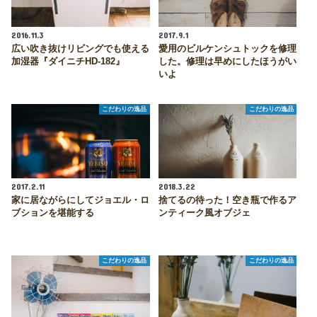
2016.11.3
2017.9.1
広い吹き抜けリビングでも使える
愛用のビルケンシュトックを修理
加湿器『ダイニチHD-182』
した。修理は早めにしたほうがい
いよ
こだわりの逸品
こだわりの逸品
2017.2.11
2018.3.22
家に居ながらにしてジョエル・ロ
捨てるの待った！空き瓶で作るア
ブションを堪能する
ンティーク風オブジェ
こだわりの逸品
こだわりの逸品