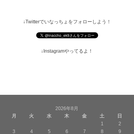
↓Twitterでいなっちょをフォローしよう！
↓Instagramやってるよ！
2026年8月
月
火
水
木
金
土
日
1
2
3
4
5
6
7
8
9