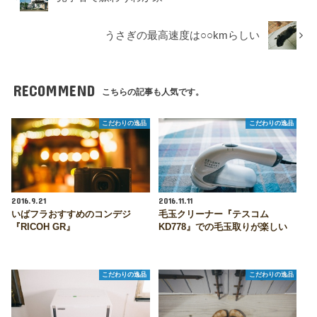
うさぎの最高速度は○○kmらしい
RECOMMEND
こちらの記事も人気です。
こだわりの逸品
こだわりの逸品
2016.9.21
2016.11.11
いばフラおすすめのコンデジ
毛玉クリーナー『テスコム
『RICOH GR』
KD778』での毛玉取りが楽しい
こだわりの逸品
こだわりの逸品