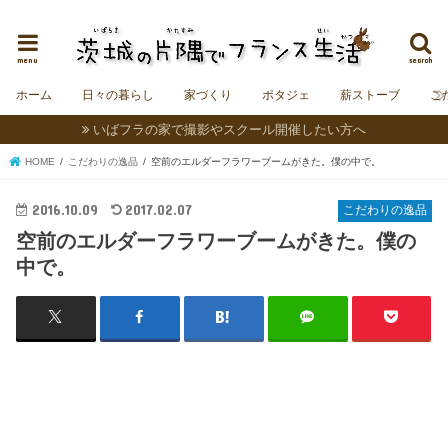
茨城にフランスの村をつくることを夢見る夫婦＆うさぎの日記。
menu
search
ホーム
日々の暮らし
家づくり
ポタジェ
薪ストーブ
こ
いばフラの家で撮影やスクール開催したい方へ
HOME
こだわりの逸品
空前のエルダーフラワーブームがきた。僕の中で。
2016.10.09
2017.02.07
こだわりの逸品
空前のエルダーフラワーブームがきた。僕の
中で。