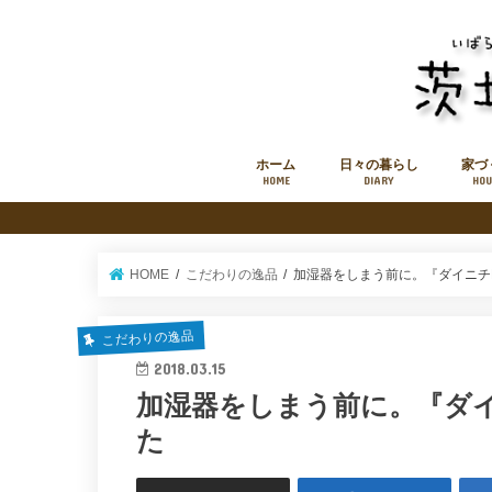
ホーム
日々の暮らし
家づ
HOME
DIARY
HOU
このブログについて
お知らせ
お問い合わせフォーム
HOME
こだわりの逸品
加湿器をしまう前に。『ダイニチH
こだわりの逸品
2018.03.15
加湿器をしまう前に。『ダイ
た