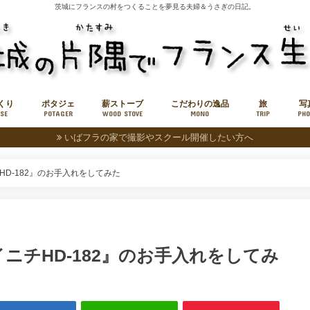
茨城にフランスの村をつくることを夢見る夫婦＆うさぎの日記。
くり
ポタジェ
薪ストーブ
こだわりの逸品
旅
写
SE
POTAGER
WOOD STOVE
MONO
TRIP
PHO
いばフラの家で撮影やスクール開催したい方へ
薪販売
小旅
中旅
D-182』のお手入れをしてみた
ニチHD-182』のお手入れをしてみ