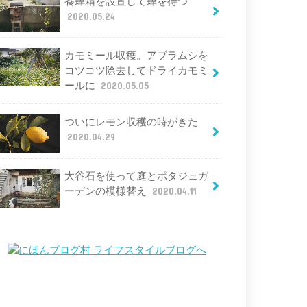
養蜂箱を設置して蜂を待つ
2020.05.24
カモミール収穫。アブラムシを
コツコツ除去してドライカモミ
ールに
2020.05.05
ついにレモン収穫の時がきた
2020.04.29
大谷石を使って庭とポタジェガ
ーデンの模様替え
2020.04.11