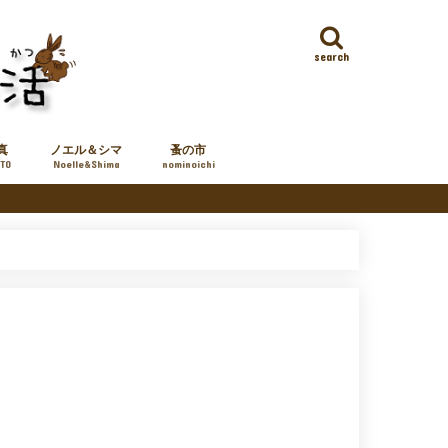
search
真
ノエル＆シマ
蚤の市
TO
Noelle&Shima
nominoichi