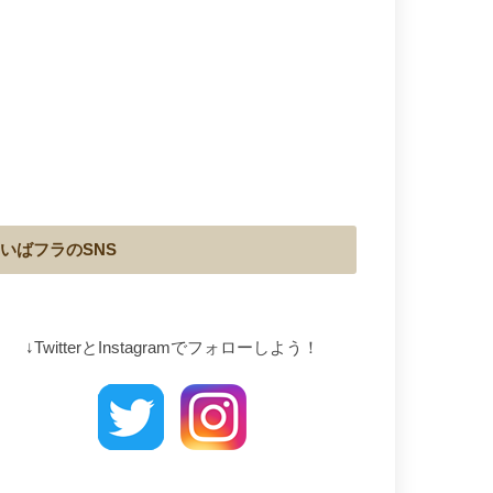
いばフラのSNS
↓TwitterとInstagramでフォローしよう！