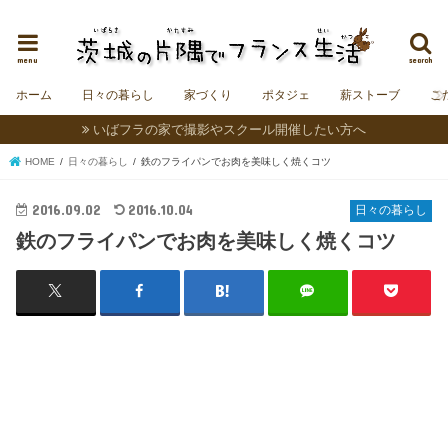
茨城にフランスの村をつくることを夢見る夫婦＆うさぎの日記。
menu
search
ホーム
日々の暮らし
家づくり
ポタジェ
薪ストーブ
こ
いばフラの家で撮影やスクール開催したい方へ
HOME
日々の暮らし
鉄のフライパンでお肉を美味しく焼くコツ
2016.09.02
2016.10.04
日々の暮らし
鉄のフライパンでお肉を美味しく焼くコツ