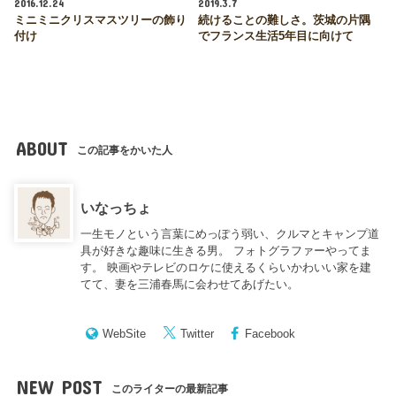
2016.12.24
2019.3.7
ミニミニクリスマスツリーの飾り
続けることの難しさ。茨城の片隅
付け
でフランス生活5年目に向けて
ABOUT
この記事をかいた人
いなっちょ
一生モノという言葉にめっぽう弱い、クルマとキャンプ道
具が好きな趣味に生きる男。 フォトグラファーやってま
す。 映画やテレビのロケに使えるくらいかわいい家を建
てて、妻を三浦春馬に会わせてあげたい。
WebSite
Twitter
Facebook
NEW POST
このライターの最新記事