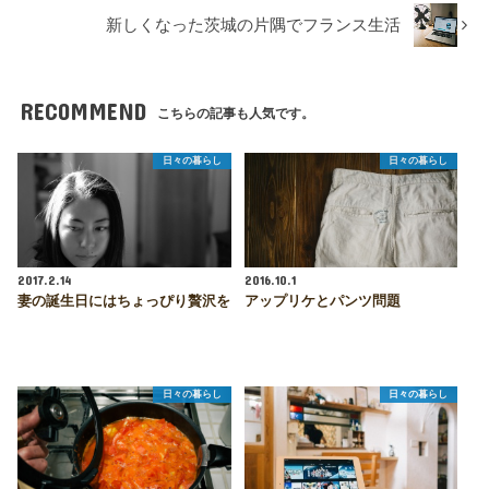
新しくなった茨城の片隅でフランス生活
RECOMMEND
こちらの記事も人気です。
日々の暮らし
日々の暮らし
2017.2.14
2016.10.1
妻の誕生日にはちょっぴり贅沢を
アップリケとパンツ問題
日々の暮らし
日々の暮らし