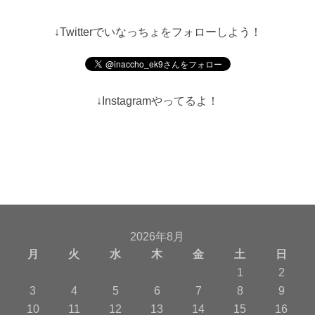
↓Twitterでいなっちょをフォローしよう！
↓Instagramやってるよ！
2026年8月
月
火
水
木
金
土
日
1
2
3
4
5
6
7
8
9
10
11
12
13
14
15
16