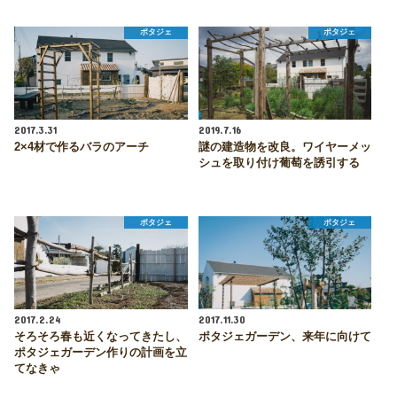
ポタジェ
ポタジェ
2017.3.31
2019.7.16
2×4材で作るバラのアーチ
謎の建造物を改良。ワイヤーメッ
シュを取り付け葡萄を誘引する
ポタジェ
ポタジェ
2017.2.24
2017.11.30
そろそろ春も近くなってきたし、
ポタジェガーデン、来年に向けて
ポタジェガーデン作りの計画を立
てなきゃ