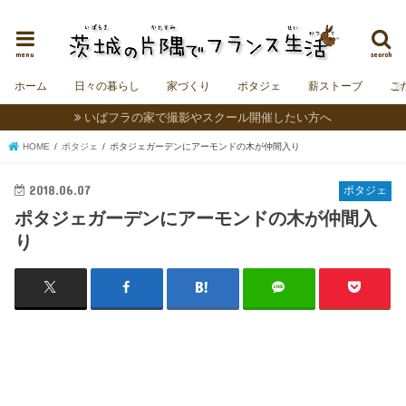
茨城にフランスの村をつくることを夢見る夫婦＆うさぎの日記。
menu
search
ホーム
日々の暮らし
家づくり
ポタジェ
薪ストーブ
こ
いばフラの家で撮影やスクール開催したい方へ
HOME
ポタジェ
ポタジェガーデンにアーモンドの木が仲間入り
2018.06.07
ポタジェ
ポタジェガーデンにアーモンドの木が仲間入
り