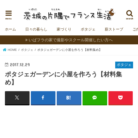
茨城にフランスの村をつくることを夢見る夫婦＆うさぎの日記。
menu
search
ホーム
日々の暮らし
家づくり
ポタジェ
薪ストーブ
こ
いばフラの家で撮影やスクール開催したい方へ
HOME
ポタジェ
ポタジェガーデンに小屋を作ろう【材料集め】
2017.12.29
ポタジェ
ポタジェガーデンに小屋を作ろう【材料集
め】