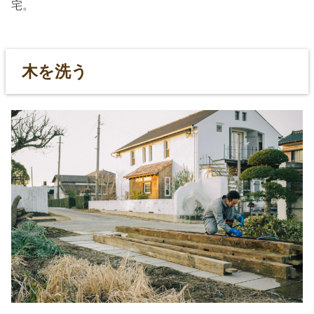
宅。
木を洗う