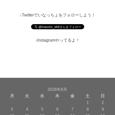
↓Twitterでいなっちょをフォローしよう！
↓Instagramやってるよ！
2026年8月
月
火
水
木
金
土
日
1
2
3
4
5
6
7
8
9