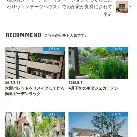
私のカントリー別冊『リノベーションでつくるこだ
わりヴィンテージハウス』でわが家が丸裸にされて
るよ
RECOMMEND
こちらの記事も人気です。
ポタジェ
ポタジェ
2017.3.23
2018.5.2
木製パレットをリメイクして作る
4月下旬のポタジェガーデン
簡単ガーデンラック
ポタジェ
ポタジェ