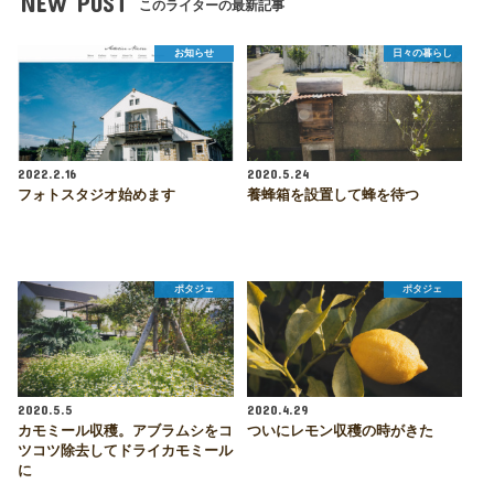
NEW POST
このライターの最新記事
お知らせ
日々の暮らし
2022.2.16
2020.5.24
フォトスタジオ始めます
養蜂箱を設置して蜂を待つ
ポタジェ
ポタジェ
2020.5.5
2020.4.29
カモミール収穫。アブラムシをコ
ついにレモン収穫の時がきた
ツコツ除去してドライカモミール
に