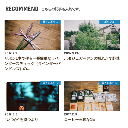
RECOMMEND
こちらの記事も人気です。
日々の暮らし
ポタジェ
2017.7.1
2016.9.26
リボン1本で作る一番簡単なラベ
ポタジェガーデンの採れたて野菜
ンダースティック（ラベンダーバ
ンドルズ）の…
日々の暮らし
日々の暮らし
2017.8.8
2017.2.9
“いつか”を待つより
コーヒー三昧な1日