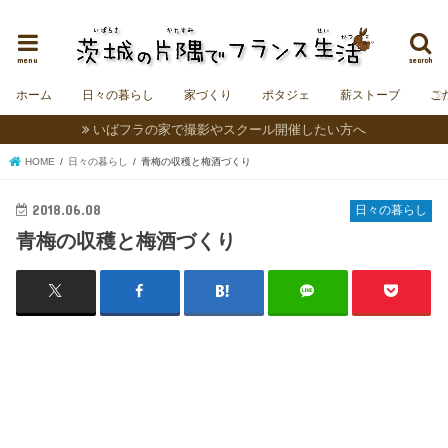
茨城にフランスの村をつくることを夢見る夫婦＆うさぎの日記。
menu
search
ホーム
日々の暮らし
家づくり
ポタジェ
薪ストーブ
こ
いばフラの家で撮影やスクール開催したい方へ
HOME
日々の暮らし
青梅の収穫と梅酒づくり
2018.06.08
日々の暮らし
青梅の収穫と梅酒づくり