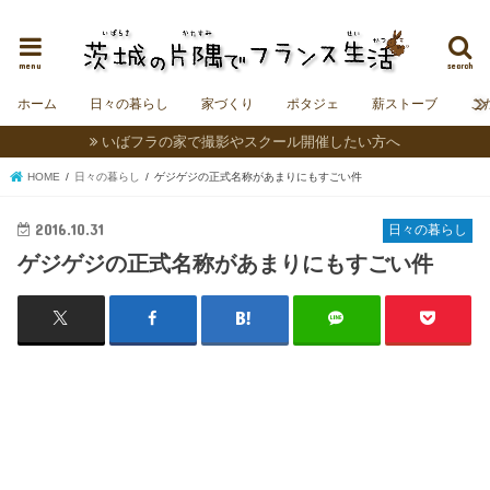
茨城にフランスの村をつくることを夢見る夫婦＆うさぎの日記。
menu
search
ホーム
日々の暮らし
家づくり
ポタジェ
薪ストーブ
こ
いばフラの家で撮影やスクール開催したい方へ
HOME
日々の暮らし
ゲジゲジの正式名称があまりにもすごい件
2016.10.31
日々の暮らし
ゲジゲジの正式名称があまりにもすごい件