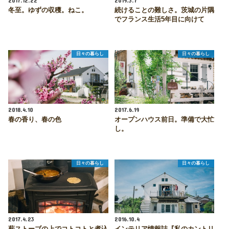
2017.12.22
2019.3.7
冬至。ゆずの収穫。ねこ。
続けることの難しさ。茨城の片隅
でフランス生活5年目に向けて
日々の暮らし
日々の暮らし
2018.4.10
2017.6.19
春の香り、春の色
オープンハウス前日。準備で大忙
し。
日々の暮らし
日々の暮らし
2017.4.23
2016.10.4