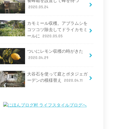
養蜂箱を設置して蜂を待つ
2020.05.24
カモミール収穫。アブラムシを
コツコツ除去してドライカモミ
ールに
2020.05.05
ついにレモン収穫の時がきた
2020.04.29
大谷石を使って庭とポタジェガ
ーデンの模様替え
2020.04.11