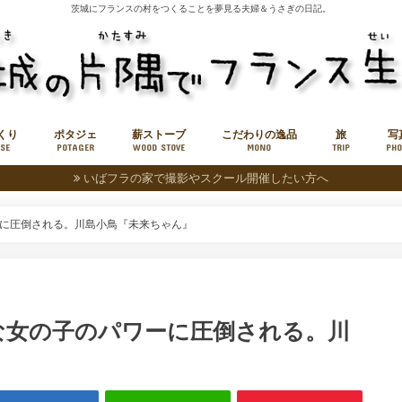
茨城にフランスの村をつくることを夢見る夫婦＆うさぎの日記。
くり
ポタジェ
薪ストーブ
こだわりの逸品
旅
写
SE
POTAGER
WOOD STOVE
MONO
TRIP
PHO
いばフラの家で撮影やスクール開催したい方へ
薪販売
小旅
中旅
に圧倒される。川島小鳥『未来ちゃん』
な女の子のパワーに圧倒される。川