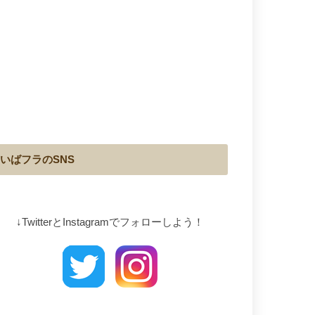
いばフラのSNS
↓TwitterとInstagramでフォローしよう！