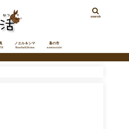
search
真
ノエル＆シマ
蚤の市
TO
Noelle&Shima
nominoichi