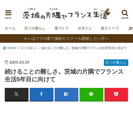
茨城にフランスの村をつくることを夢見る夫婦＆うさぎの日記。
menu
search
ホーム
日々の暮らし
家づくり
ポタジェ
薪ストーブ
こ
いばフラの家で撮影やスクール開催したい方へ
HOME
日々の暮らし
続けることの難しさ。茨城の片隅でフランス生活5年目に向けて
2019.03.07
日々の暮らし
続けることの難しさ。茨城の片隅でフランス
生活5年目に向けて