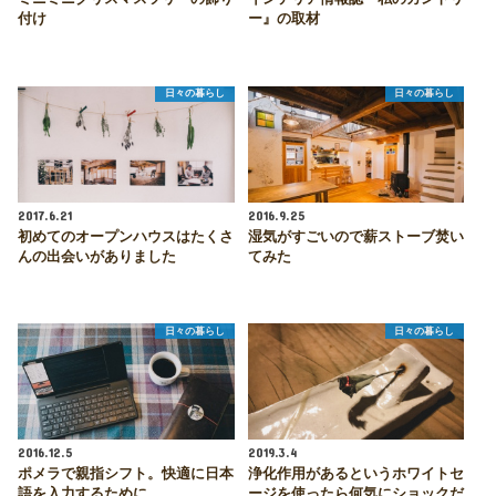
付け
ー』の取材
日々の暮らし
日々の暮らし
2017.6.21
2016.9.25
初めてのオープンハウスはたくさ
湿気がすごいので薪ストーブ焚い
んの出会いがありました
てみた
日々の暮らし
日々の暮らし
2016.12.5
2019.3.4
ポメラで親指シフト。快適に日本
浄化作用があるというホワイトセ
語を入力するために。
ージを使ったら何気にショックだ