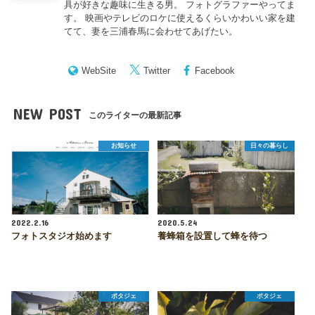
具が好きな趣味に生きる男。 フォトグラファーやってま
す。 映画やテレビのロケに使えるくらいかわいい家を建
てて、妻を三浦春馬に会わせてあげたい。
WebSite
Twitter
Facebook
NEW POST
このライターの最新記事
お知らせ
日々の暮らし
2022.2.16
2020.5.24
フォトスタジオ始めます
養蜂箱を設置して蜂を待つ
ポタジェ
ポタジェ