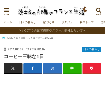
茨城にフランスの村をつくることを夢見る夫婦＆うさぎの日記。
menu
search
ホーム
日々の暮らし
家づくり
ポタジェ
薪ストーブ
こ
いばフラの家で撮影やスクール開催したい方へ
HOME
日々の暮らし
コーヒー三昧な1日
2017.02.09
2017.02.16
日々の暮らし
コーヒー三昧な1日