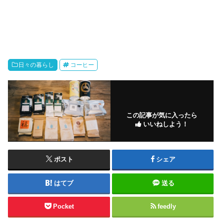
日々の暮らし
コーヒー
この記事が気に入ったら
いいねしよう！
ポスト
シェア
はてブ
送る
Pocket
feedly