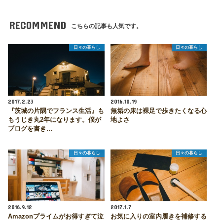
RECOMMEND
こちらの記事も人気です。
日々の暮らし
日々の暮らし
2017.2.23
2016.10.19
『茨城の片隅でフランス生活』も
無垢の床は裸足で歩きたくなる心
もうじき丸2年になります。僕が
地よさ
ブログを書き…
日々の暮らし
日々の暮らし
2016.9.12
2017.1.7
Amazonプライムがお得すぎて泣
お気に入りの室内履きを補修する